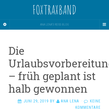
FOXTRAXBAND
ANA LENA'S REISE-BLOG
Die
Urlaubsvorbereitu
– früh geplant ist
halb gewonnen
JUNI 29, 2019
BY
ANA LENA
·
KEINE
KOMMENTARE